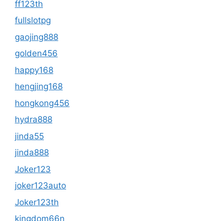
ff123th
fullslotpg
gaojing888
golden456
happy168
hengjing168
hongkong456
hydra888
jinda55
jinda888
Joker123
joker123auto
Joker123th
kingdom66n