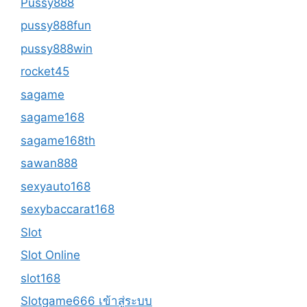
Pussy888
pussy888fun
pussy888win
rocket45
sagame
sagame168
sagame168th
sawan888
sexyauto168
sexybaccarat168
Slot
Slot Online
slot168
Slotgame666 เข้าสู่ระบบ