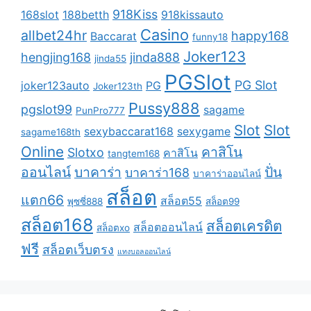
918Kiss
168slot
188betth
918kissauto
Casino
allbet24hr
happy168
Baccarat
funny18
Joker123
hengjing168
jinda888
jinda55
PGSlot
PG Slot
joker123auto
PG
Joker123th
Pussy888
pgslot99
sagame
PunPro777
Slot
Slot
sexybaccarat168
sexygame
sagame168th
Online
คาสิโน
Slotxo
คาสิโน
tangtem168
ออนไลน์
บาคาร่า
ปั่น
บาคาร่า168
บาคาร่าออนไลน์
สล็อต
แตก66
สล็อต55
พุซซี่888
สล็อต99
สล็อต168
สล็อตเครดิต
สล็อตออนไลน์
สล็อตxo
ฟรี
สล็อตเว็บตรง
แทงบอลออนไลน์