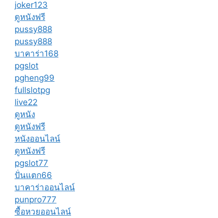
joker123
ดูหนังฟรี
pussy888
pussy888
บาคาร่า168
pgslot
pgheng99
fullslotpg
live22
ดูหนัง
ดูหนังฟรี
หนังออนไลน์
ดูหนังฟรี
pgslot77
ปั่นแตก66
บาคาร่าออนไลน์
punpro777
ซื้อหวยออนไลน์