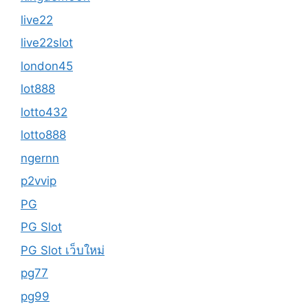
live22
live22slot
london45
lot888
lotto432
lotto888
ngernn
p2vvip
PG
PG Slot
PG Slot เว็บใหม่
pg77
pg99