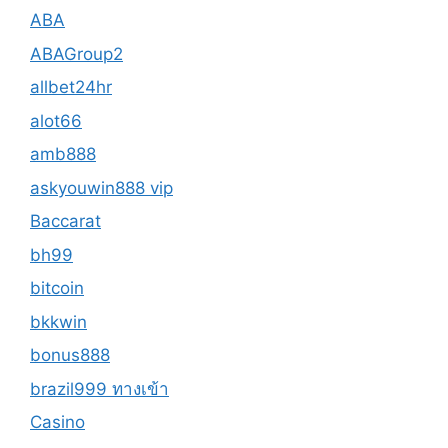
ABA
ABAGroup2
allbet24hr
alot66
amb888
askyouwin888 vip
Baccarat
bh99
bitcoin
bkkwin
bonus888
brazil999 ทางเข้า
Casino