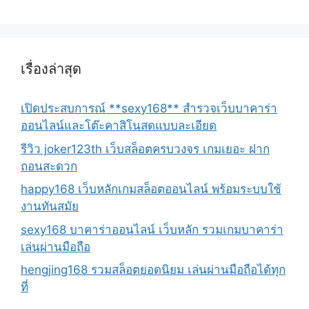
เรื่องล่าสุด
เปิดประสบการณ์ **sexy168** สำรวจเว็บบาคาร่า
ออนไลน์และโต๊ะคาสิโนสดแบบละเอียด
รีวิว joker123th เว็บสล็อตครบวงจร เกมเยอะ ฝาก
ถอนสะดวก
happy168 เว็บหลักเกมสล็อตออนไลน์ พร้อมระบบใช้
งานทันสมัย
sexy168 บาคาร่าออนไลน์ เว็บหลัก รวมเกมบาคาร่า
เล่นผ่านมือถือ
hengjing168 รวมสล็อตยอดนิยม เล่นผ่านมือถือได้ทุก
ที่