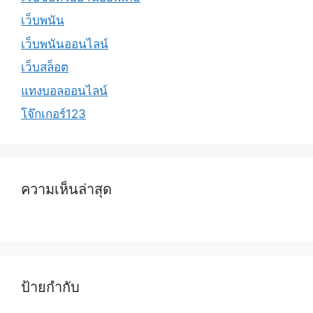
เว็บพนัน
เว็บพนันออนไลน์
เว็บสล็อต
แทงบอลออนไลน์
โจ๊กเกอร์123
ความเห็นล่าสุด
ป้ายกำกับ