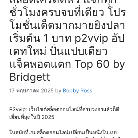
ชั่วโมงครบจบที่เดียว โปร
โมชั่นเด็ดมากมายยิงปลา
เริ่มต้น 1 บาท p2vvip อัป
เดทใหม่ ปั่นแปบเดียว
แจ็คพอตแตก Top 60 by
Bridgett
17 พฤษภาคม 2025
by
Bobby Ross
P2vvip: เว็บไซต์สล็อตออนไลน์ที่ครบวงจรแล้วก็ดี
เยี่ยมที่สุดในปี 2025
ในสมัยที่เกมสล็อตออนไลน์เปลี่ยนเป็นหนึ่งในแบบ