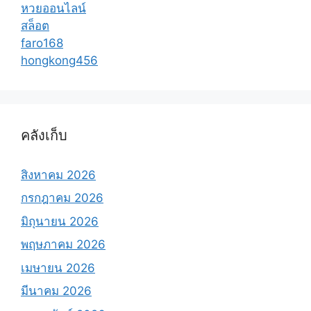
หวยออนไลน์
สล็อต
faro168
hongkong456
คลังเก็บ
สิงหาคม 2026
กรกฎาคม 2026
มิถุนายน 2026
พฤษภาคม 2026
เมษายน 2026
มีนาคม 2026