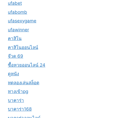
ufabet
ufabomb
ufasexygame
ufawinner
คาสิโน
คาสิโนออนไลน์
จ๊วด 69
ซื้อหวยออนไลน์ 24
ดูหนัง
ทดลองเล่นสล็อต
ทางเข้าpg
บาคาร่า
บาคาร่า168
บาคาร่าออนไลน์