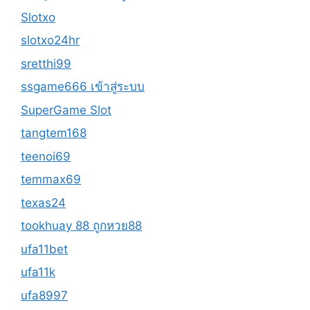
Slotxo
slotxo24hr
sretthi99
ssgame666 เข้าสู่ระบบ
SuperGame Slot
tangtem168
teenoi69
temmax69
texas24
tookhuay 88 ถูกหวย88
ufa11bet
ufa11k
ufa8997