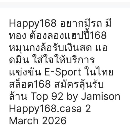
Happy168 อยากมีรถ มี
ทอง ต้องลองแฮปปี้168
หมุนกงล้อรับเงินสด แอ
ดมิน ใส่ใจให้บริการ
แข่งขัน E-Sport ในไทย
สล็อต168 สมัครลุ้นรับ
ล้าน Top 92 by Jamison
Happy168.casa 2
March 2026