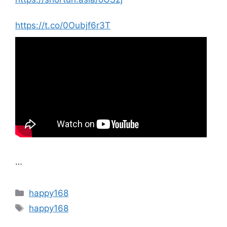
https://t.co/0Oubjf6r3T
…
Categories
happy168
Tags
happy168