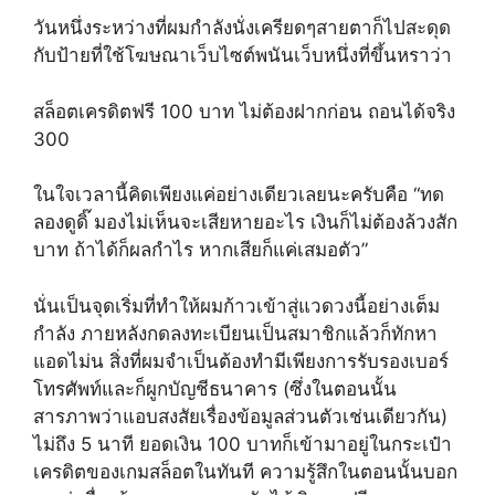
วันหนึ่งระหว่างที่ผมกำลังนั่งเครียดๆสายตาก็ไปสะดุด
กับป้ายที่ใช้โฆษณาเว็บไซต์พนันเว็บหนึ่งที่ขึ้นหราว่า
สล็อตเครดิตฟรี 100 บาท ไม่ต้องฝากก่อน ถอนได้จริง
300
ในใจเวลานี้คิดเพียงแค่อย่างเดียวเลยนะครับคือ “ทด
ลองดูดิ๊ มองไม่เห็นจะเสียหายอะไร เงินก็ไม่ต้องล้วงสัก
บาท ถ้าได้ก็ผลกำไร หากเสียก็แค่เสมอตัว”
นั่นเป็นจุดเริ่มที่ทำให้ผมก้าวเข้าสู่แวดวงนี้อย่างเต็ม
กำลัง ภายหลังกดลงทะเบียนเป็นสมาชิกแล้วก็ทักหา
แอดไม่น สิ่งที่ผมจำเป็นต้องทำมีเพียงการรับรองเบอร์
โทรศัพท์และก็ผูกบัญชีธนาคาร (ซึ่งในตอนนั้น
สารภาพว่าแอบสงสัยเรื่องข้อมูลส่วนตัวเช่นเดียวกัน)
ไม่ถึง 5 นาที ยอดเงิน 100 บาทก็เข้ามาอยู่ในกระเป๋า
เครดิตของเกมสล็อตในทันที ความรู้สึกในตอนนั้นบอก