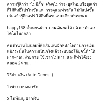
ความรู้สึกว่า “ไม่มีกั๊ก” จริงๆไม่ว่าจะยูสใหม่หรือยูสเก่า
ก็ได้สิทธิ์โปรโมชันและการดูแลเท่าๆกัน ไม่มีแบ่งชั้น
เล่นแล้วรู้สึกแฟร์ ได้สิทธิ์ครบแบบเดียวกันทุกคน
happy168 ขั้นตอนฝาก–ถอนเงินออโต้ กล้วยๆทำเอง
ได้ในไม่กี่คลิก
คนจำนวนไม่น้อยที่พึ่งเริ่มเล่นมักหนักใจด้านการเงิน
แม้กระนั้นในความเป็นจริงแล้วระบบออโต้ยุคนี้ทำให้
ฝาก–ถอน ง่ายดาย ใช้เวลาไม่นาน และก็ทำได้เอง
ตลอด 24 ชม.
วิธีฝากเงิน (Auto Deposit)
1.เข้าระบบสมาชิก
2.ไปที่เมนู ฝากเงิน