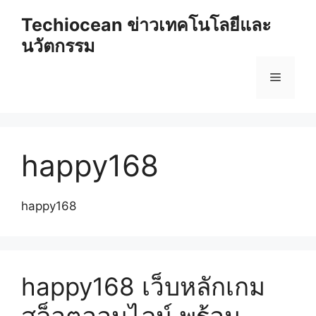
Skip
Techiocean ข่าวเทคโนโลยีและ
to
นวัตกรรม
content
Menu
happy168
happy168
happy168 เว็บหลักเกม