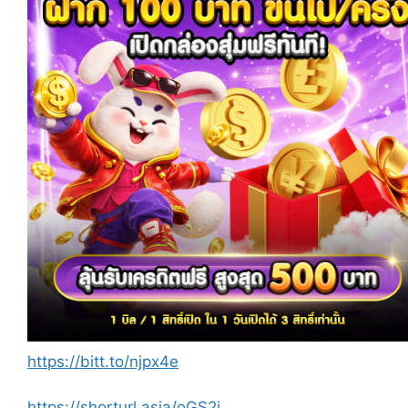
https://bitt.to/njpx4e
https://shorturl.asia/oGS2j