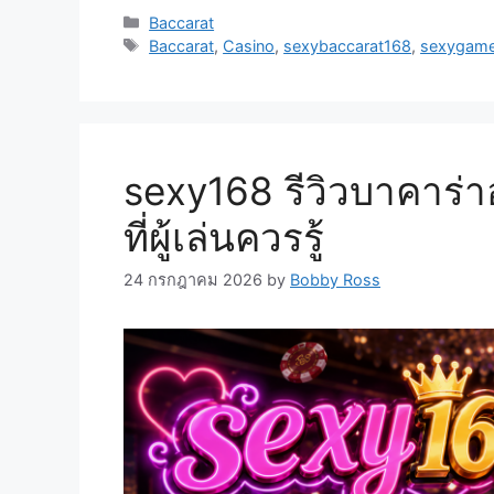
Categories
Baccarat
Tags
Baccarat
,
Casino
,
sexybaccarat168
,
sexygam
sexy168 รีวิวบาคาร่า
ที่ผู้เล่นควรรู้
24 กรกฎาคม 2026
by
Bobby Ross