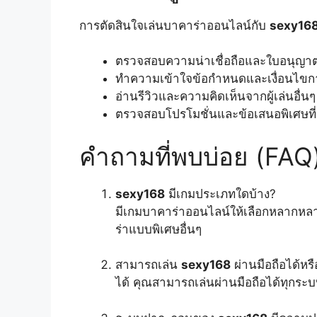
การตัดสินใจเล่นบาคาร่าออนไลน์กับ
sexy16
ตรวจสอบความน่าเชื่อถือและใบอนุญาต
ทำความเข้าใจข้อกำหนดและเงื่อนไขก
อ่านรีวิวและความคิดเห็นจากผู้เล่นอื่น
ตรวจสอบโปรโมชั่นและข้อเสนอพิเศษที่ม
คำถามที่พบบ่อย (FAQ
sexy168
มีเกมประเภทใดบ้าง?
มีเกมบาคาร่าออนไลน์ให้เลือกหลากหล
ร่าแบบพิเศษอื่นๆ
สามารถเล่น
sexy168
ผ่านมือถือได้หรื
ได้ คุณสามารถเล่นผ่านมือถือได้ทุกระบ