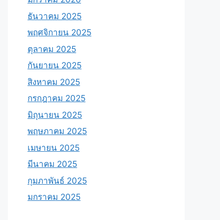
ธันวาคม 2025
พฤศจิกายน 2025
ตุลาคม 2025
กันยายน 2025
สิงหาคม 2025
กรกฎาคม 2025
มิถุนายน 2025
พฤษภาคม 2025
เมษายน 2025
มีนาคม 2025
กุมภาพันธ์ 2025
มกราคม 2025