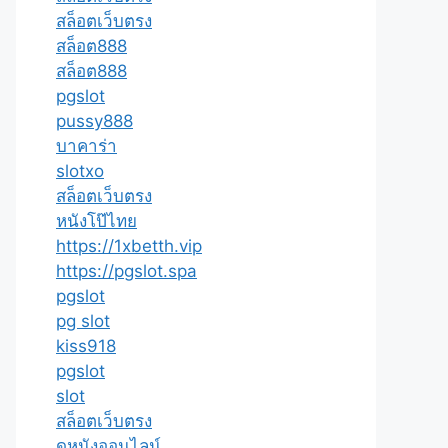
สล็อตเว็บตรง
สล็อต888
สล็อต888
pgslot
pussy888
บาคาร่า
slotxo
สล็อตเว็บตรง
หนังโป๊ไทย
https://1xbetth.vip
https://pgslot.spa
pgslot
pg slot
kiss918
pgslot
slot
สล็อตเว็บตรง
ดูหนังออนไลน์