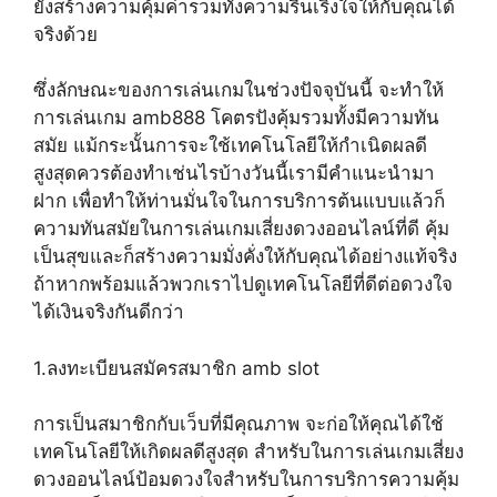
ยังสร้างความคุ้มค่ารวมทั้งความรื่นเริงใจให้กับคุณได้
จริงด้วย
ซึ่งลักษณะของการเล่นเกมในช่วงปัจจุบันนี้ จะทำให้
การเล่นเกม amb888 โคตรปังคุ้มรวมทั้งมีความทัน
สมัย แม้กระนั้นการจะใช้เทคโนโลยีให้กำเนิดผลดี
สูงสุดควรต้องทำเช่นไรบ้างวันนี้เรามีคำแนะนำมา
ฝาก เพื่อทำให้ท่านมั่นใจในการบริการต้นแบบแล้วก็
ความทันสมัยในการเล่นเกมเสี่ยงดวงออนไลน์ที่ดี คุ้ม
เป็นสุขและก็สร้างความมั่งคั่งให้กับคุณได้อย่างแท้จริง
ถ้าหากพร้อมแล้วพวกเราไปดูเทคโนโลยีที่ดีต่อดวงใจ
ได้เงินจริงกันดีกว่า
1.ลงทะเบียนสมัครสมาชิก amb slot
การเป็นสมาชิกกับเว็บที่มีคุณภาพ จะก่อให้คุณได้ใช้
เทคโนโลยีให้เกิดผลดีสูงสุด สำหรับในการเล่นเกมเสี่ยง
ดวงออนไลน์ป้อมดวงใจสำหรับในการบริการความคุ้ม