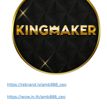
https://rebrand.ly/amb888_ceo
https://wow.in.th/amb888_ceo