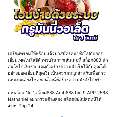
เตรียมพร้อมให้พร้อมแล้วมาสมัครสมาชิกไปกับยอด
เยี่ยมเทคโนโลยีสำหรับในการเล่นเกมที่ สล็อต888 น่า
สนใจได้เงินง่ายแถมยังสร้างความสำเร็จให้กับคุณได้
อย่างยอดเยี่ยมที่สุดเงินเป็นความสนุกสำหรับเพื่อการ
เล่นเกมเสี่ยงโชคออนไลน์ที่สร้างความมั่งคั่งได้จริง
เว็บสล็อตNo.1 สล็อต888 Amb888.bio 9 APR 2568
Nathaniel อยากรวยต้องลอง สล็อต888ปลดหนี้ได้
ง่ายๆ Top 24