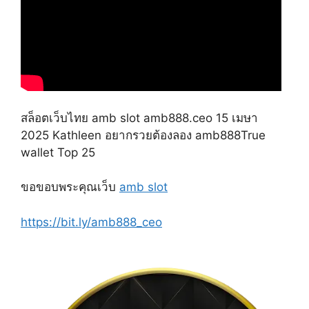
สล็อตเว็บไทย amb slot amb888.ceo 15 เมษา
2025 Kathleen อยากรวยต้องลอง amb888True
wallet Top 25
ขอขอบพระคุณเว็บ
amb slot
https://bit.ly/amb888_ceo