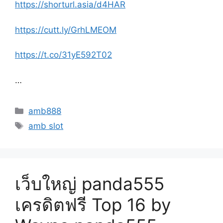
https://shorturl.asia/d4HAR
https://cutt.ly/GrhLMEOM
https://t.co/31yE592T02
…
Categories
amb888
Tags
amb slot
เว็บใหญ่ panda555
เครดิตฟรี Top 16 by