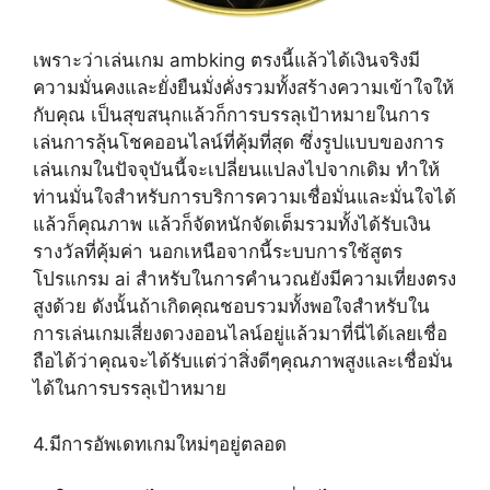
เพราะว่าเล่นเกม ambking ตรงนี้แล้วได้เงินจริงมี
ความมั่นคงและยั่งยืนมั่งคั่งรวมทั้งสร้างความเข้าใจให้
กับคุณ เป็นสุขสนุกแล้วก็การบรรลุเป้าหมายในการ
เล่นการลุ้นโชคออนไลน์ที่คุ้มที่สุด ซึ่งรูปแบบของการ
เล่นเกมในปัจจุบันนี้จะเปลี่ยนแปลงไปจากเดิม ทำให้
ท่านมั่นใจสำหรับการบริการความเชื่อมั่นและมั่นใจได้
แล้วก็คุณภาพ แล้วก็จัดหนักจัดเต็มรวมทั้งได้รับเงิน
รางวัลที่คุ้มค่า นอกเหนือจากนี้ระบบการใช้สูตร
โปรแกรม ai สำหรับในการคำนวณยังมีความเที่ยงตรง
สูงด้วย ดังนั้นถ้าเกิดคุณชอบรวมทั้งพอใจสำหรับใน
การเล่นเกมเสี่ยงดวงออนไลน์อยู่แล้วมาที่นี่ได้เลยเชื่อ
ถือได้ว่าคุณจะได้รับแต่ว่าสิ่งดีๆคุณภาพสูงและเชื่อมั่น
ได้ในการบรรลุเป้าหมาย
4.มีการอัพเดทเกมใหม่ๆอยู่ตลอด