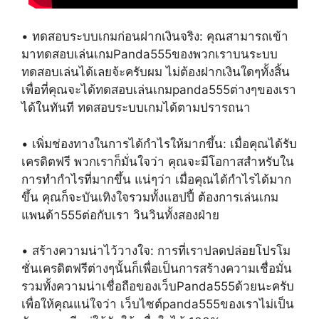
• ทดสอบระบบเกมก่อนฝากเงินจริง: คุณสามารถเข้า
มาทดสอบเล่นเกมPanda555ของพวกเราบนระบบ
ทดสอบเล่นได้เลยจ้ะครับผม ไม่ต้องฝากเงินใดๆทั้งสิ้น
เพื่อที่คุณจะได้ทดสอบเล่นเกมpanda555ต่างๆของเรา
ได้ในทันที ทดสอบระบบเกมได้ตามปรารถนา
• เพิ่มช่องทางในการได้กำไรให้มากขึ้น: เมื่อคุณได้รับ
เครดิตฟรี พวกเราก็มั่นใจว่า คุณจะมีโอกาสสำหรับใน
การทำกำไรที่มากขึ้น แน่ๆว่า เมื่อคุณได้กำไรได้มาก
ขึ้น คุณก็จะบันเทิงใจรวมทั้งแฮปปี้ ต้องการเล่นเกม
แพนด้า555ต่อกับเรา วินวินทั้งสองฝ่าย
• สร้างความน่าไว้วางใจ: การที่เราปลดปล่อยโปรโม
ชั่นเครดิตฟรีต่างๆนั้นก็เพื่อเป็นการสร้างความเชื่อมั่น
รวมทั้งความน่าเชื่อถือของเว็บPanda555ด้วยนะครับ
เพื่อให้คุณแน่ใจว่า เว็บไซต์panda555ของเราไม่เป็น