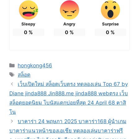
Sleepy
Angry
Surprise
0
%
0
%
0
%
Categories
hongkong456
Tags
สล็อต
เว็บเปิดใหม่ สล็อตเว็บตรง ทดลองเล่น Top 67 by
Diane jinda888 Jin888.me jinda888 webตรง เว็บ
สล็อตยอดนิยม โบนัสแตกบ่อยที่สุด 24 April 68 คาสิ
โน
บาคาร่า 24 พฤษภา 2025 บาคาร่า168 ผู้นำเกม
บาคาร่าแนวหน้าของเอเชีย ทดลองเล่นบาคาร่าฟรี