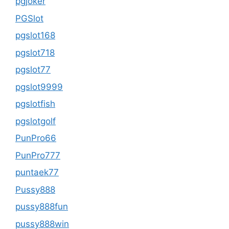
pgjoker
PGSlot
pgslot168
pgslot718
pgslot77
pgslot9999
pgslotfish
pgslotgolf
PunPro66
PunPro777
puntaek77
Pussy888
pussy888fun
pussy888win