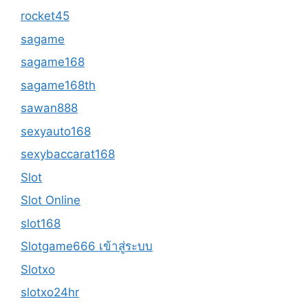
rocket45
sagame
sagame168
sagame168th
sawan888
sexyauto168
sexybaccarat168
Slot
Slot Online
slot168
Slotgame666 เข้าสู่ระบบ
Slotxo
slotxo24hr