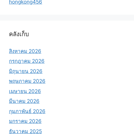
hongkong456
คลังเก็บ
สิงหาคม 2026
กรกฎาคม 2026
มิถุนายน 2026
พฤษภาคม 2026
เมษายน 2026
มีนาคม 2026
กุมภาพันธ์ 2026
มกราคม 2026
ธันวาคม 2025