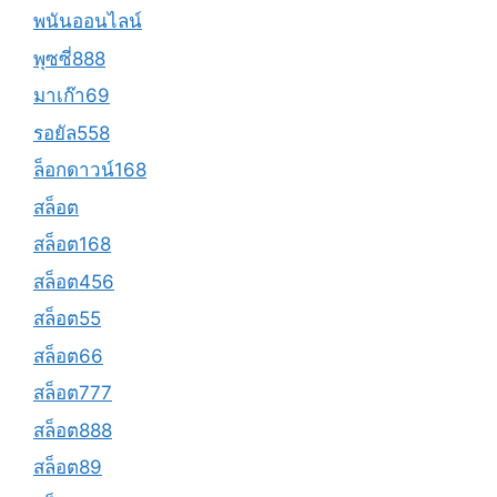
พนันออนไลน์
พุซซี่888
มาเก๊า69
รอยัล558
ล็อกดาวน์168
สล็อต
สล็อต168
สล็อต456
สล็อต55
สล็อต66
สล็อต777
สล็อต888
สล็อต89