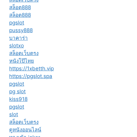
สล็อต888
สล็อต888
pgslot
pussy888
บาคาร่า
slotxo
สล็อตเว็บตรง
หนังโป๊ไทย
https://1xbetth.vip
https://pgslot.spa
pgslot
pg slot
kiss918
pgslot
slot
สล็อตเว็บตรง
ดูหนังออนไลน์