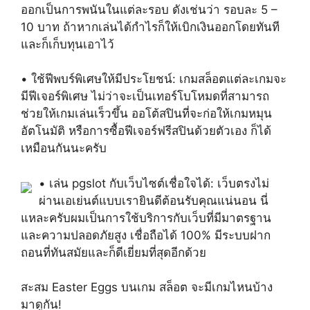
ออกเป็นการพนันในแต่ละรอบ ดังเช่นว่า รอบละ 5 –
10 บาท ถ้าหากเล่นได้กำไรก็ให้เบิกเงินออกโดยทันที
และก็เก็บทุนเอาไว้
• ใช้ฟีพบร์พิเศษให้มีประโยชน์: เกมสล็อตแต่ละเกมจะ
มีฟีเจอร์พิเศษ ไม่ว่าจะเป็นเทอร์โบโหมดที่สามารถ
ช่วยให้เกมเล่นเร็วขึ้น ออโต้สปินที่จะก่อให้เกมหมุน
อัตโนมัติ หรือการซื้อฟีเจอร์ฟรีสปินด้วยตัวเอง ก็ได้
เหมือนกันนะครับ
• เล่น pgslot กับเว็บไซต์เชื่อใจได้: เว็บตรงไม่
ผ่านเอเย่นต์แบบเรายินดีต้อนรับคุณแน่นอน นี่
แหละครับผมเป็นการใช้บริการกับเว็บที่มีมาตรฐาน
และความปลอดภัยสูง เชื่อถือได้ 100% มีระบบฝาก
ถอนที่ทันสมัยและก็ดีเยี่ยมที่สุดอีกด้วย
สะสม Easter Eggs บนเกม สล็อต จะมีเกมไหนบ้าง
มาดูกัน!