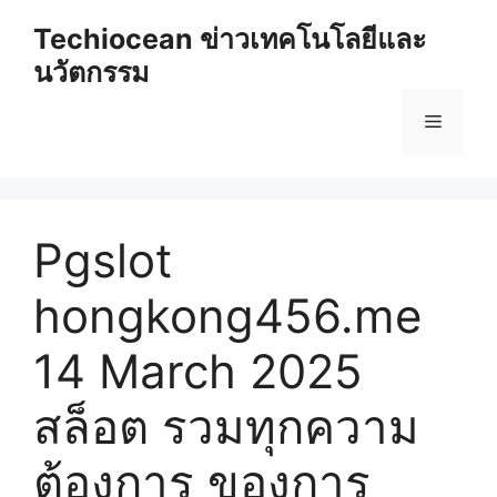
Skip
Techiocean ข่าวเทคโนโลยีและ
to
นวัตกรรม
content
Menu
Pgslot
hongkong456.me
14 March 2025
สล็อต รวมทุกความ
ต้องการ ของการ