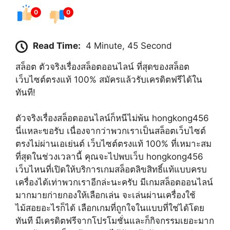
0
0
Read Time:
4 Minute, 45 Second
สล็อต ตัวจริงเรื่องสล็อตออนไลน์ ที่สุดของสล็อต
เว็บไซต์ตรงแท้ 100% สมัครแล้วรับเครดิตฟรีได้ใน
ทันที!
ตัวจริงเรื่องสล็อตออนไลน์ก็หนีไม่พ้น hongkong456
นี่แหละขอรับ เนื่องจากว่าพวกเราเป็นสล็อตเว็บไซต์
ตรงไม่ผ่านเอเย่นต์ เว็บไซต์ตรงแท้ 100% ที่เหมาะสม
ที่สุดในช่วงเวลานี้ คุณจะไปพบเว็บ hongkong456
เว็บไหนที่เปิดให้บริการเกมสล็อตลิขสิทธิ์แท้แบบครบ
เครื่องได้เท่าพวกเราอีกล่ะนะครับ มีเกมสล็อตออนไลน์
มากมายก่ายกองให้เลือกเล่น จะเล่นผ่านเครื่องใช้
ไม้สอยอะไรก็ได้ เลือกเกมที่ถูกใจในแบบที่ใช่ได้โดย
ทันที มีเครดิตฟรีจากโปรโมชั่นและก็กิจกรรมเยอะมาก