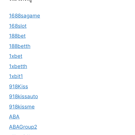
1688sagame
168slot
188bet
188betth
1xbet
1xbetth
1xbit1
918Kiss
918kissauto
918kissme
ABA
ABAGroup2