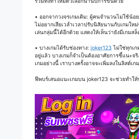
รวมทั้งทำให้มีตัวเลือกนานัปการขึ้นด้วย
• ออกจากวงจรเกมเดิม: ผู้คนจำนวนไม่ใช้น้อยที่
ไม่อยากเสียเวล่ำเวลาปรับนิสัยนานกับเกมใหม่
เล่นกลุ่มนี้ได้อีกด้วย แสดงให้เห็นว่ายังมีเกม
• บางเกมได้รับช่องทาง:
joker123
ไม่ใช่ทุกเก
อยู่แล้ว บางเกมก็จำเป็นต้องอาศัยการชี้แนะจ
เกมอย่างนี้ เราบางครั้งอาจจะเพิ่มลงในลิสต์เ
ฟีพบร์เสนอแนะเกมบน joker123 จะช่วยทำให้ปรับก