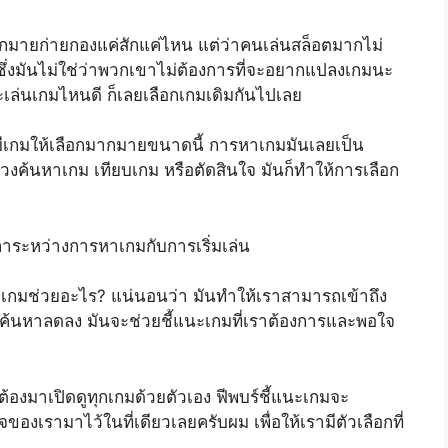
มากมายก่ายกองแค่สักแค่ไหน แต่ว่าคนเล่นสล็อตมากไม่
ี ซึ่งมันไม่ใช่ว่าพวกเขาไม่ต้องการที่จะอยากแปลงเกมนะ
เล่นเกมไหนดี ก็เลยเลือกเกมเดิมกันไปเลย
o มีเกมให้เลือกมากมายขนาดนี้ การหาเกมมันเลยเป็น
่วงค้นหาเกม เทียบเกม หรือตัดสินใจ มันก็ทำให้การเลือก
ลาระหว่างการหาเกมกับการเริ่มเล่น
ะเกมช่วยอะไร? แน่นอนว่า มันทำให้เราสามารถเข้าถึง
วลาค้นหาลดลง มันจะช่วยชี้แนะเกมที่เราต้องการและพอใจ
ต้องมาเปิดดูทุกเกมด้วยตัวเอง ฟีพบร์ชี้แนะเกมจะ
เรามาไว้ในที่เดียวเลยครับผม เพื่อให้เรามีตัวเลือกที่