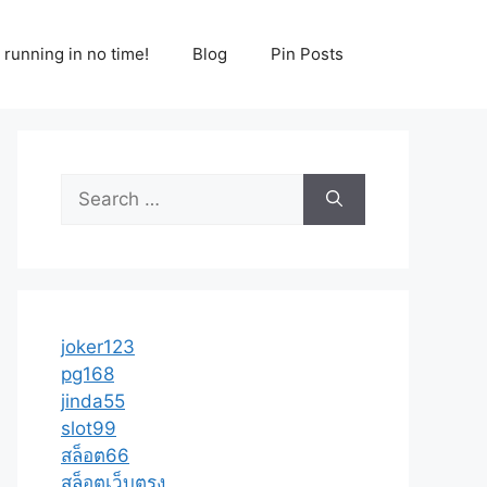
 running in no time!
Blog
Pin Posts
Search
for:
joker123
pg168
jinda55
slot99
สล็อต66
สล็อตเว็บตรง