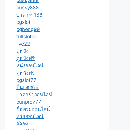
pussy888
pussy888
บาคาร่า168
pgslot
pgheng99
fullslotpg
live22
ดูหนัง
ดูหนังฟรี
หนังออนไลน์
ดูหนังฟรี
pgslot77
ปั่นแตก66
บาคาร่าออนไลน์
punpro777
ซื้อหวยออนไลน์
หวยออนไลน์
สล็อต