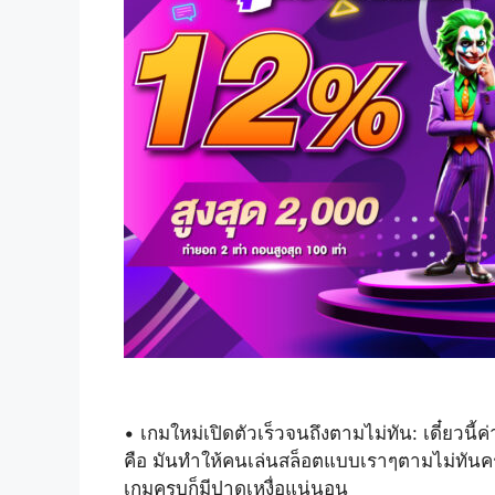
• เกมใหม่เปิดตัวเร็วจนถึงตามไม่ทัน: เดี๋ยวน
คือ มันทำให้คนเล่นสล็อตแบบเราๆตามไม่ทันค
เกมครบก็มีปาดเหงื่อแน่นอน