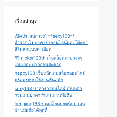
เรื่องล่าสุด
เปิดประสบการณ์ **sexy168**
สำรวจเว็บบาคาร่าออนไลน์และโต๊ะคา
สิโนสดแบบละเอียด
รีวิว joker123th เว็บสล็อตครบวงจร
เกมเยอะ ฝากถอนสะดวก
happy168 เว็บหลักเกมสล็อตออนไลน์
พร้อมระบบใช้งานทันสมัย
sexy168 บาคาร่าออนไลน์ เว็บหลัก
รวมเกมบาคาร่าเล่นผ่านมือถือ
hengjing168 รวมสล็อตยอดนิยม เล่น
ผ่านมือถือได้ทุกที่