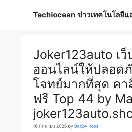
Skip
to
Techiocean ข่าวเทคโนโลยีแ
content
Joker123auto เว็บ
ออนไลน์ให้ปลอดภั
โจทย์มากที่สุด คา
ฟรี Top 44 by Ma
joker123auto.sh
16 มิถุนายน 2026
by
Bobby Ross