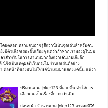
นโดยตลอด หลายคนอาจรู้สึกว่านี่เป็นจุดเด่นสำหรับคน
็ยิ่งมีตัวเลือกเยอะขึ้นเรื่อยๆ แต่ว่าถ้าหากเรามองดูในมุม
ลาสำหรับในการหาเกมมากยิ่งกว่าเล่นเกมเสียอีก
นี่จึงเป็นเหตุผลที่เว็บตรงไม่ผ่านเอเย่นต์อย่าง
า ต่อหน้าที่ของมันไม่ใช่แค่นำเกมมาแสดงแค่นั้น แต่ว่า
ปริมาณเกม joker123 ที่มากขึ้น ทำให้การ
เลือกเกมเป็นเรื่องที่ยากกว่าเดิม
ก่อนหน้า จำนวนเกม joker123 อาจจะมีให้