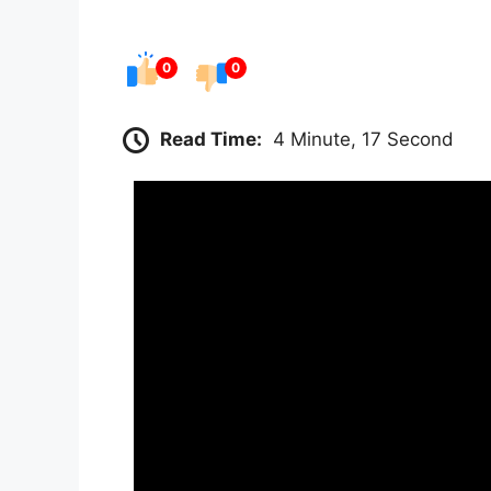
0
0
Read Time:
4 Minute, 17 Second