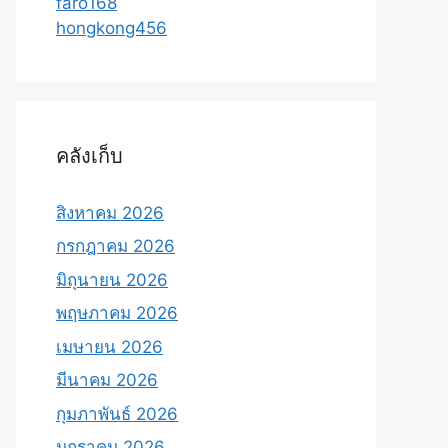
faro168
hongkong456
คลังเก็บ
สิงหาคม 2026
กรกฎาคม 2026
มิถุนายน 2026
พฤษภาคม 2026
เมษายน 2026
มีนาคม 2026
กุมภาพันธ์ 2026
มกราคม 2026