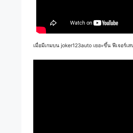
เมื่อมีเกมบน joker123auto เยอะขึ้น ฟีเจอร์