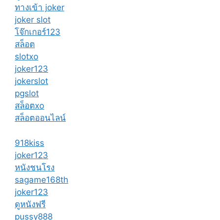
ทางเข้า joker
joker slot
โจ๊กเกอร์123
สล็อต
slotxo
joker123
jokerslot
pgslot
สล็อตxo
สล็อตออนไลน์
918kiss
joker123
หนังชนโรง
sagame168th
joker123
ดูหนังฟรี
pussy888