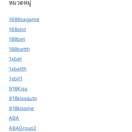
หมวดหมู่
1688sagame
168slot
188bet
188betth
1xbet
1xbetth
1xbit1
918Kiss
918kissauto
918kissme
ABA
ABAGroup2