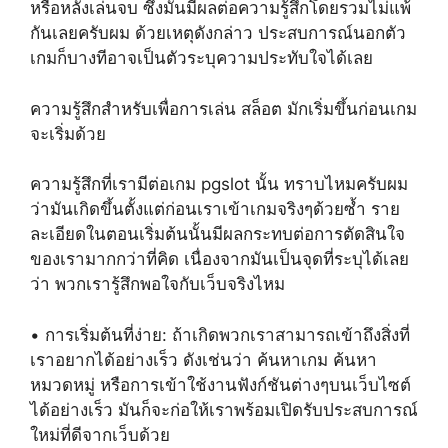
หรือหลังเล่นจบ ซึ่งมันมีผลต่อความรู้สึกโดยรวมไม่แพ้
กันเลยครับผม ด้วยเหตุดังกล่าว ประสบการณ์นอกตัว
เกมก็บางทีอาจเป็นตัวระบุความประทับใจได้เลย
ความรู้สึกสำหรับเพื่อการเล่น สล็อต มักเริ่มขึ้นก่อนเกม
จะเริ่มด้วย
ความรู้สึกที่เรามีต่อเกม pgslot นั้น ทราบไหมครับผม
ว่ามันเกิดขึ้นตั้งแต่ก่อนเราเข้าเกมจริงๆด้วยซ้ำ ราย
ละเอียดในตอนเริ่มต้นนั้นมีผลกระทบต่อการตัดสินใจ
ของเรามากกว่าที่คิด เนื่องจากมันเป็นจุดที่ระบุได้เลย
ว่า พวกเรารู้สึกพอใจกับเว็บจริงไหม
• การเริ่มต้นที่ง่าย: ถ้าเกิดพวกเราสามารถเข้าถึงสิ่งที่
เราอยากได้อย่างเร็ว ดังเช่นว่า ค้นหาเกม ค้นหา
หมวดหมู่ หรือการเข้าใช้งานฟังก์ชันต่างๆบนเว็บไซต์
ได้อย่างเร็ว มันก็จะก่อให้เราพร้อมเปิดรับประสบการณ์
ใหม่ที่ดีจากเว็บด้วย