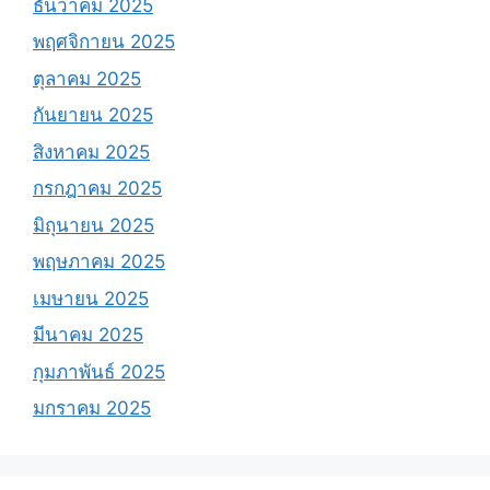
ธันวาคม 2025
พฤศจิกายน 2025
ตุลาคม 2025
กันยายน 2025
สิงหาคม 2025
กรกฎาคม 2025
มิถุนายน 2025
พฤษภาคม 2025
เมษายน 2025
มีนาคม 2025
กุมภาพันธ์ 2025
มกราคม 2025