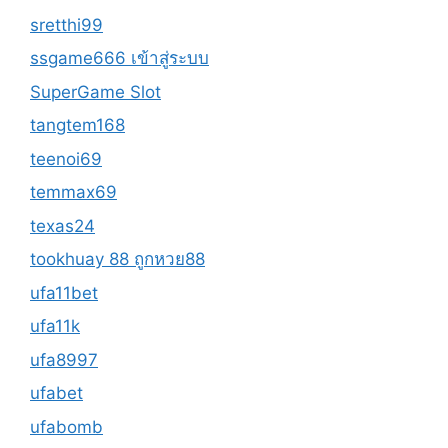
sretthi99
ssgame666 เข้าสู่ระบบ
SuperGame Slot
tangtem168
teenoi69
temmax69
texas24
tookhuay 88 ถูกหวย88
ufa11bet
ufa11k
ufa8997
ufabet
ufabomb