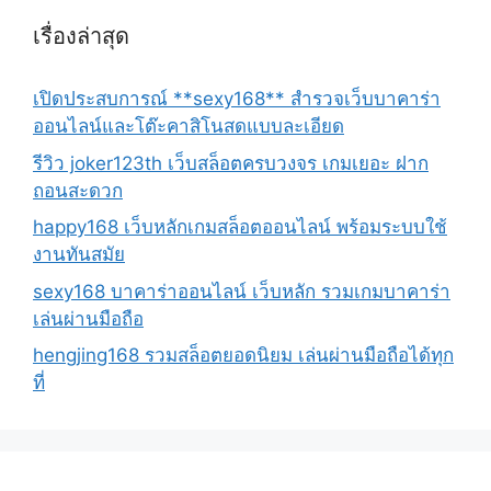
เรื่องล่าสุด
เปิดประสบการณ์ **sexy168** สำรวจเว็บบาคาร่า
ออนไลน์และโต๊ะคาสิโนสดแบบละเอียด
รีวิว joker123th เว็บสล็อตครบวงจร เกมเยอะ ฝาก
ถอนสะดวก
happy168 เว็บหลักเกมสล็อตออนไลน์ พร้อมระบบใช้
งานทันสมัย
sexy168 บาคาร่าออนไลน์ เว็บหลัก รวมเกมบาคาร่า
เล่นผ่านมือถือ
hengjing168 รวมสล็อตยอดนิยม เล่นผ่านมือถือได้ทุก
ที่