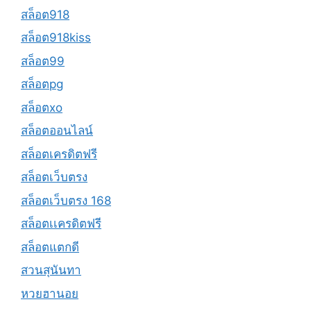
สล็อต918
สล็อต918kiss
สล็อต99
สล็อตpg
สล็อตxo
สล็อตออนไลน์
สล็อตเครดิตฟรี
สล็อตเว็บตรง
สล็อตเว็บตรง 168
สล็อตเเครดิตฟรี
สล็อตแตกดี
สวนสุนันทา
หวยฮานอย