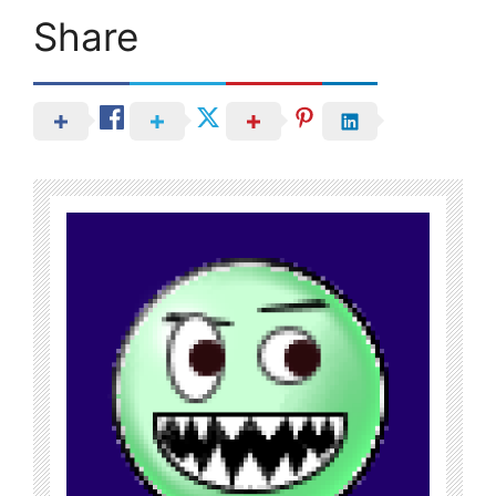
Share