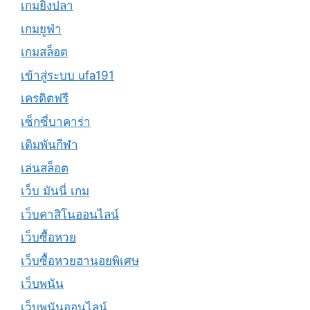
เกมยิงปลา
เกมยูฟ่า
เกมสล็อต
เข้าสู่ระบบ ufa191
เครดิตฟรี
เซ็กซี่บาคาร่า
เดิมพันกีฬา
เล่นสล็อต
เว็บ มันนี่ เกม
เว็บคาสิโนออนไลน์
เว็บซื้อหวย
เว็บซื้อหวยฮานอยพิเศษ
เว็บพนัน
เว็บพนันออนไลน์