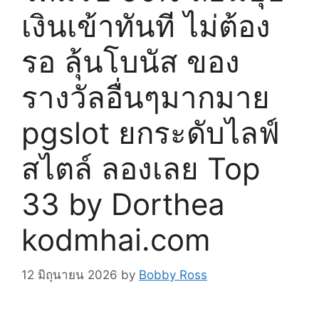
เงินเข้าทันที ไม่ต้อง
รอ ลุ้นโบนัส ของ
รางวัลอื่นๆมากมาย
pgslot ยกระดับไลฟ์
สไตล์ ลองเลย Top
33 by Dorthea
kodmhai.com
12 มิถุนายน 2026
by
Bobby Ross