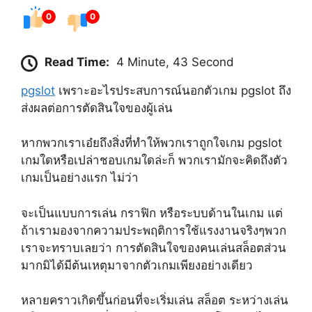
0
0
Read Time:
4 Minute, 43 Second
pgslot
เพราะอะไรประสบการณ์นอกตัวเกม pgslot ถึง
ส่งผลต่อการตัดสินใจของผู้เล่น
หากพวกเราเอ๋ยถึงสิ่งที่ทำให้พวกเราถูกใจเกม pgslot
เกมใดหรือเปล่าชอบเกมใดล่ะก็ พวกเรามักจะคิดถึงตัว
เกมเป็นอย่างแรก ไม่ว่า
จะเป็นแบบการเล่น กราฟิก หรือระบบด้านในเกม แต่
ถ้าเรามองจากความประพฤติการใช้แรงงานจริงๆพวก
เราจะทราบเลยว่า การตัดสินใจของคนเล่นสล็อตส่วน
มากมิได้มีต้นเหตุมาจากตัวเกมเพียงอย่างเดียว
หลายคราวเกิดขึ้นก่อนที่จะเริ่มเล่น สล็อต ระหว่างเล่น