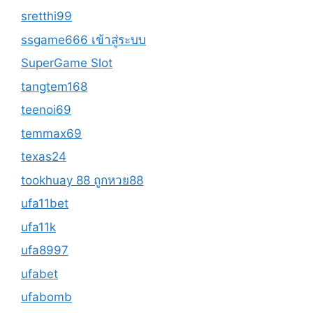
sretthi99
ssgame666 เข้าสู่ระบบ
SuperGame Slot
tangtem168
teenoi69
temmax69
texas24
tookhuay 88 ถูกหวย88
ufa11bet
ufa11k
ufa8997
ufabet
ufabomb