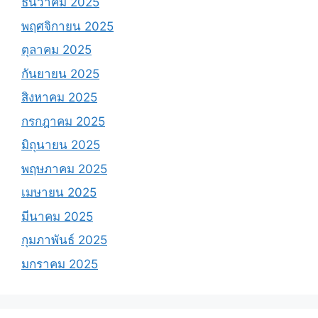
ธันวาคม 2025
พฤศจิกายน 2025
ตุลาคม 2025
กันยายน 2025
สิงหาคม 2025
กรกฎาคม 2025
มิถุนายน 2025
พฤษภาคม 2025
เมษายน 2025
มีนาคม 2025
กุมภาพันธ์ 2025
มกราคม 2025