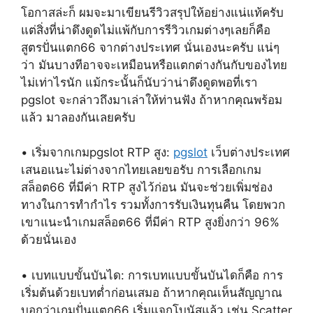
โอกาสล่ะก็ ผมจะมาเขียนรีวิวสรุปให้อย่างแน่แท้ครับ
แต่สิ่งที่น่าดึงดูดไม่แพ้กับการรีวิวเกมต่างๆเลยก็คือ
สูตรปั่นแตก66 จากต่างประเทศ นั่นเองนะครับ แน่ๆ
ว่า มันบางทีอาจจะเหมือนหรือแตกต่างกันกับของไทย
ไม่เท่าไรนัก แม้กระนั้นก็นับว่าน่าดึงดูดพอที่เรา
pgslot จะกล่าวถึงมาเล่าให้ท่านฟัง ถ้าหากคุณพร้อม
แล้ว มาลองกันเลยครับ
• เริ่มจากเกมpgslot RTP สูง:
pgslot
เว็บต่างประเทศ
เสนอแนะไม่ต่างจากไทยเลยขอรับ การเลือกเกม
สล็อต66 ที่มีค่า RTP สูงไว้ก่อน มันจะช่วยเพิ่มช่อง
ทางในการทำกำไร รวมทั้งการรับเงินทุนคืน โดยพวก
เขาแนะนำเกมสล็อต66 ที่มีค่า RTP สูงยิ่งกว่า 96%
ด้วยนั่นเอง
• เบทแบบขั้นบันได: การเบทแบบขั้นบันไดก็คือ การ
เริ่มต้นด้วยเบทต่ำก่อนเสมอ ถ้าหากคุณเห็นสัญญาณ
บอกว่าเกมปั่นแตก66 เริ่มแจกโบนัสแล้ว เช่น Scatter