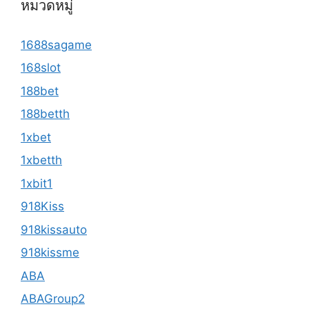
หมวดหมู่
1688sagame
168slot
188bet
188betth
1xbet
1xbetth
1xbit1
918Kiss
918kissauto
918kissme
ABA
ABAGroup2