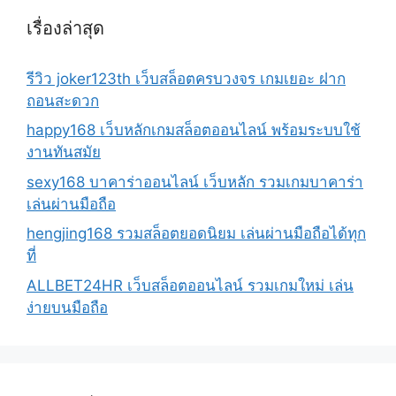
เรื่องล่าสุด
รีวิว joker123th เว็บสล็อตครบวงจร เกมเยอะ ฝาก
ถอนสะดวก
happy168 เว็บหลักเกมสล็อตออนไลน์ พร้อมระบบใช้
งานทันสมัย
sexy168 บาคาร่าออนไลน์ เว็บหลัก รวมเกมบาคาร่า
เล่นผ่านมือถือ
hengjing168 รวมสล็อตยอดนิยม เล่นผ่านมือถือได้ทุก
ที่
ALLBET24HR เว็บสล็อตออนไลน์ รวมเกมใหม่ เล่น
ง่ายบนมือถือ