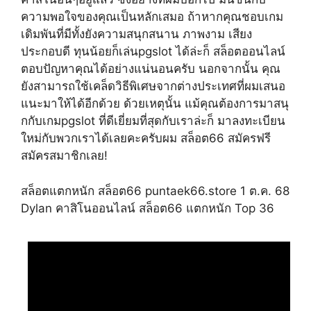
ความพอใจของคุณเป็นหลักเสมอ ถ้าหากคุณชอบเกม
เดิมพันที่มีทั้งยังความสนุกสนาน ภาพงาม เสียง
ประกอบดี ทุนน้อยก็เล่นpgslot ได้ล่ะก็ สล็อตออนไลน์
ตอบปัญหาคุณได้อย่างแน่นอนครับ นอกจากนั้น คุณ
ยังสามารถใช้เคล็ดวิธีพิเศษจากต่างประเทศที่ผมเสนอ
แนะมาให้ได้อีกด้วย ด้วยเหตุนั้น แม้คุณต้องการมาสนุ
กกับเกมpgslot ที่ดีเยี่ยมที่สุดกับเราล่ะก็ มาลงทะเบียน
ใหม่กับพวกเราได้เลยคะครับผม สล็อต66 สมัครฟรี
สมัครสมาชิกเลย!
สล็อตแตกหนัก สล็อต66 puntaek66.store 1 ต.ค. 68
Dylan คาสิโนออนไลน์ สล็อต66 แตกหนัก Top 36