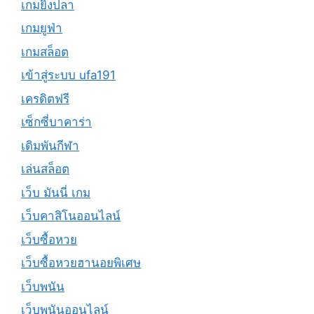
เกมยิงปลา
เกมยูฟ่า
เกมสล็อต
เข้าสู่ระบบ ufa191
เครดิตฟรี
เซ็กซี่บาคาร่า
เดิมพันกีฬา
เล่นสล็อต
เว็บ มันนี่ เกม
เว็บคาสิโนออนไลน์
เว็บซื้อหวย
เว็บซื้อหวยฮานอยพิเศษ
เว็บพนัน
เว็บพนันออนไลน์