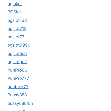
pgjoker
PGSlot
pgslot168
pgslot718
pgslot77
pgslot9999
pgslotfish
pgslotgolf
PunPro66
PunPro777
puntaek77
Pussy888
pussy888fun