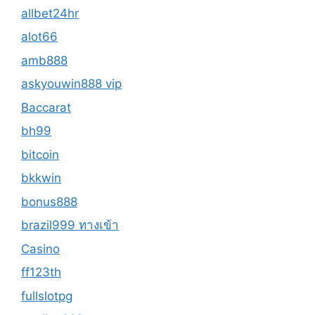
allbet24hr
alot66
amb888
askyouwin888 vip
Baccarat
bh99
bitcoin
bkkwin
bonus888
brazil999 ทางเข้า
Casino
ff123th
fullslotpg